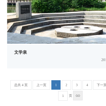
文学泉
2
总共 4 页
上一页
1
2
3
4
下一
页