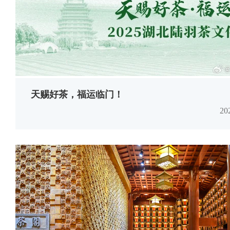
天赐好茶，福运临门！
2