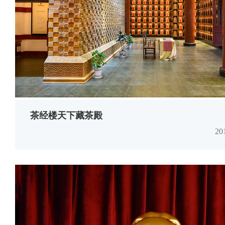
茶经楼天下藏茶殿
2