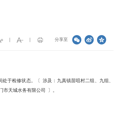
分享至
〔
）期间处于检修状态。
涉及：九真镇苗咀村二组、九组、
〕
门市天城水务有限公司
。