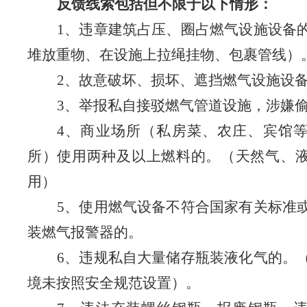
反馈线索包括但不限于以下情形：
1
、违章建筑占压、圈占燃气设施
设备
堆放重物、在设施上拉绳挂物、包裹管线）
2
、故意破坏、损坏、遮挡燃气设施设
3
、
举报
私自
接驳
燃气
管道
设施，涉嫌
4
、商业
场所
（私房菜、农庄、宾馆
所）使用两种及以上燃料
的。（天然气、
用）
5
、使用燃气设备不符合国家有关标准
装燃气报警器
的。
6
、违规
私自
大量储存瓶装液化气
的。
境未按照安全规范设置）。