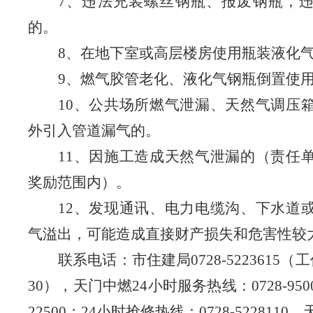
7
、违法充装螺丝
钢
瓶、报废
钢
瓶，
的。
8
、在地下室或高层楼房使用瓶装液化
9
、燃气胶管老化、液化气钢瓶倒置使
10
、公共场所
燃气
泄漏、天然气调压
外引入管道漏气
的。
11
、因施工造成天然气泄漏的（责任
奖励范围内）。
12
、发现通讯、电力电缆沟、下水道
气溢出，可能造成直接财产损失和危害性较
联系电话：市住建局
0728-5223615
（工
30
），天门中燃
24
小时服务热线：
0728-950
22500
；
24
小时抢修热线：
0728-5228110
。