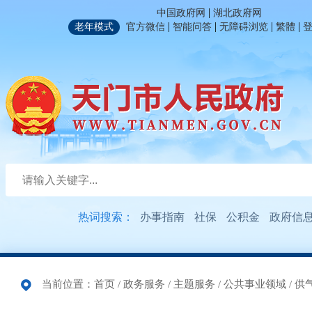
|
中国政府网
湖北政府网
|
|
|
|
老年模式
官方微信
智能问答
无障碍浏览
繁體
热词搜索：
办事指南
社保
公积金
政府信
当前位置：
首页
/
政务服务
/
主题服务
/
公共事业领域
/
供