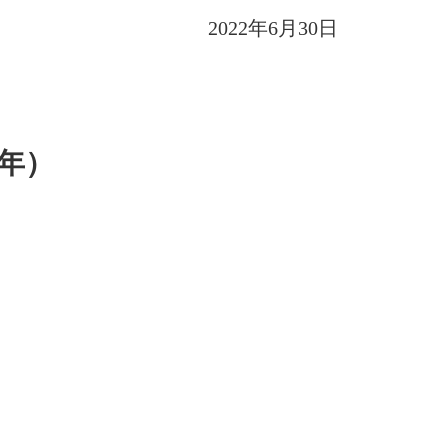
2022年6月30日
0年）