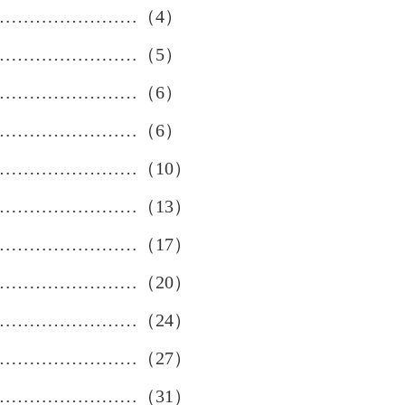
……………………（4）
……………………（5）
……………………（6）
……………………（6）
…………………（10）
…………………（13）
…………………（17）
…………………（20）
…………………（24）
…………………（27）
…………………（31）