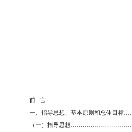
前
言……………………………………
一、指导思想、基本原则和总体目标…
（一）指导思想…………………………