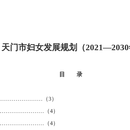
天门市妇女发展规划（2021—203
目
录
……………………（3）
……………………（4）
……………………（4）