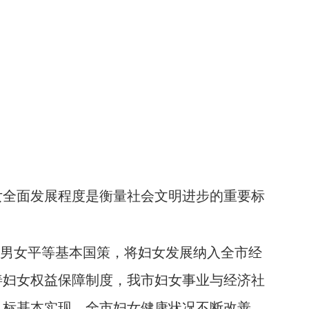
女全面发展程度是衡量社会文明进步的重要标
持男女平等基本国策，将妇女发展纳入全市经
善妇女权益保障制度，我市妇女事业与经济社
主要目标基本实现。全市妇女健康状况不断改善，