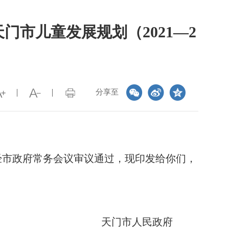
门市儿童发展规划（2021—2
分享至
》已经市政府常务会议审议通过，现印发给你们，
天门市人民政府