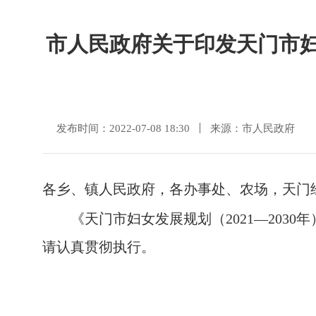
市人民政府关于印发天门市妇女
发布时间：2022-07-08 18:30
来源：市人民政府
各乡、镇人民政府，各办事处、农场，天门
《天门市妇女发展规划（2021—203
请认真贯彻执行。