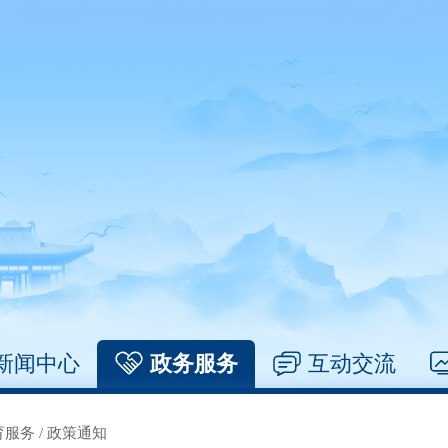
新闻中心
政务服务
互动交流
育服务
/
政策通知