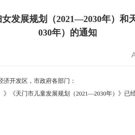
发展规划（2021—2030年）和天
030年）的通知
经济开发区，市政府各部门：
0年）》《天门市儿童发展规划（2021—2030年）