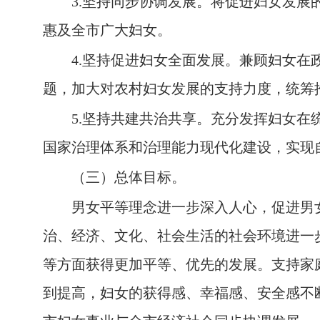
3.坚持同步协调发展。将促进妇女发
惠及全市广大妇女。
4.坚持促进妇女全面发展。兼顾妇女
题，加大对农村妇女发展的支持力度，统筹
5.坚持共建共治共享。充分发挥妇女在
国家治理体系和治理能力现代化建设，实现
（三）总体目标。
男女平等理念进一步深入人心，促进男
治、经济、文化、社会生活的社会环境进一
等方面获得更加平等、优先的发展。支持家
到提高，妇女的获得感、幸福感、安全感不