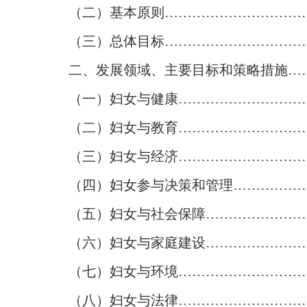
（二）基本原则…………………………
（三）总体目标…………………………
二、发展领域、主要目标和策略措施…
（一）妇女与健康………………………
（二）妇女与教育…………………………
（三）妇女与经济…………………………
（四）妇女参与决策和管理………………
（五）妇女与社会保障……………………
（六）妇女与家庭建设……………………
（七）妇女与环境…………………………
（八）妇女与法律…………………………