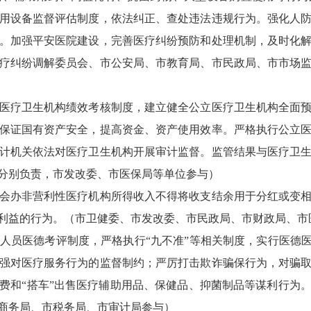
用设备监督评估制度，依法纠正、查处违法违规行为。强化人
。加强平安医院建设，完善医疗纠纷预防和处理机制，及时化
疗纠纷调解委员会、市公安局、市教育局、市民政局、市市场
疗卫生机构绩效考核制度，建立健全公立医疗卫生机构全面预
保证国有资产安全，提高资金、资产使用效率。严格执行公立
计机关依法对医疗卫生机构开展审计监督。监管结果与医疗卫
分别负责，市发改委、市医保局等单位参与）
办非营利性医疗机构所得收入不得将收支结余用于分红或变相
利益的行为。（市卫健委、市发改委、市民政局、市财政局、市
医德考评制度，严格执行“九不准”等相关制度，实行医德医
强对医疗服务行为的监督制约；严厉打击欺诈骗保行为，对骗
费和“搭车”出售医疗辅助用品、保健品、抑菌制品等谋利行为
商务局、市税务局、市审计局参与）