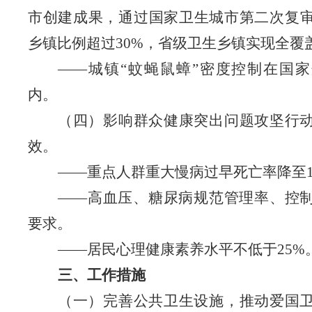
市创建成果，通过国家卫生城市第二次复
乡镇比例超过
30%，省级卫生乡镇实现全覆
——
城镇
“蚊蝇鼠蟑”密度控制在国
内。
（四）影响群众健康突出问题攻坚行
效
。
——
重点人群重大慢病过早死亡率降至
——
高血压、糖尿病规范管理率、控
要求。
——
居民心理健康素养水平不低于
25%
三
、
工作措施
（一）完善公共卫生设施，推动爱国