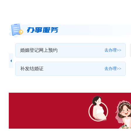
婚姻登记网上预约
>>
去办理>>
补发结婚证
去办理>>