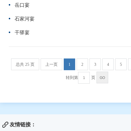
岳口宴
石家河宴
干驿宴
总共 25 页
上一页
1
2
3
4
5
转到第
页
友情链接：