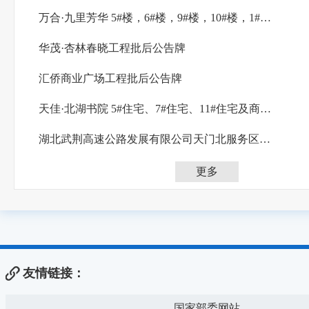
万合·九里芳华 5#楼，6#楼，9#楼，10#楼，1#公变室兼开闭所，2#公变室，地下室批后公告
华茂·杏林春晓工程批后公告牌
汇侨商业广场工程批后公告牌
天佳·北湖书院 5#住宅、7#住宅、11#住宅及商业，部分地下室批后公示
湖北武荆高速公路发展有限公司天门北服务区加气南站建设LNG项目批后公告
更多
友情链接：
国家部委网站