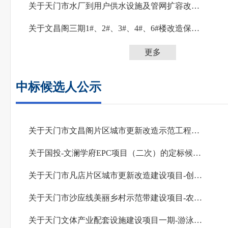
关于天门市水厂到用户供水设施及管网扩容改造提升工程(一期)监理服务的定标结果公告
关于文昌阁三期1#、2#、3#、4#、6#楼改造保障性租赁住房项目装修工程的定标结果公告
更多
中标候选人公示
关于天门市文昌阁片区城市更新改造示范工程——文昌阁三期配电工程(招标项目)天门市文昌...
关于国投-文澜学府EPC项目（二次）的定标候选人公示
关于天门市凡店片区城市更新改造建设项目-创业大道东延道路建设改造工程(招标项目)天门...
关于天门市沙应线美丽乡村示范带建设项目-农民住房修缮改造及配套工程总承包（EPC）(招...
关于天门文体产业配套设施建设项目一期-游泳馆项目监理服务二次(招标项目)天门文体产业...