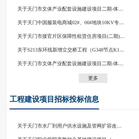
关于天门市文体产业配套设施建设项目二期-体育馆及配套项目监理服务(招标项目)天门市文...
关于天门中国服装电商城02#、06#地块10KV专变配电及专线线路建设工程(招标项目)天门中国...
关于天门市接官片区保障性租赁住房项目(二期)12#、13#、14#楼装修工程的定标候选人公示
关于S213东环线新增立交桥工程（G348节点K15+140-K16+850）设计施工总承包招标的中标候...
关于天门市文体产业配套设施建设项目二期-体育馆及配套项目EPC工程(招标项目)天门市文体...
更多
工程建设项目招标投标信息
关于天门市水厂到用户供水设施及管网扩容改造提升工程(一期)监理服务的开标情况