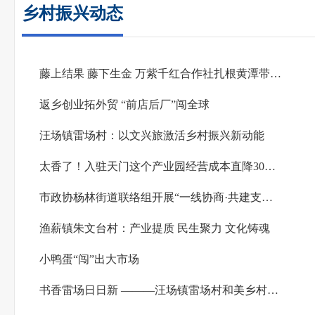
乡村振兴动态
藤上结果 藤下生金 万紫千红合作社扎根黄潭带农致富
返乡创业拓外贸 “前店后厂”闯全球
汪场镇雷场村：以文兴旅激活乡村振兴新动能
太香了！入驻天门这个产业园经营成本直降30%以上
市政协杨林街道联络组开展“一线协商·共建支点”活动
渔薪镇朱文台村：产业提质 民生聚力 文化铸魂
小鸭蛋“闯”出大市场
书香雷场日日新 ———汪场镇雷场村和美乡村建设侧记