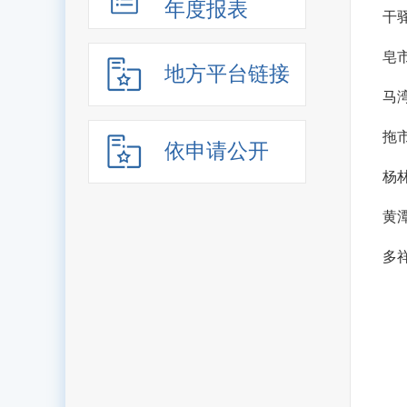
年度报表
干
皂
地方平台链接
马
拖
依申请公开
杨
黄
多