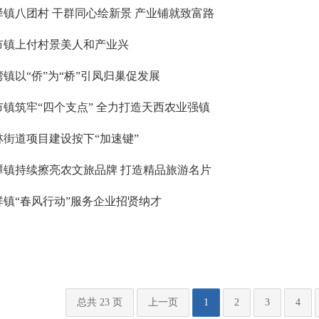
驿镇八团村 干群同心绘新景 产业铺就致富路
市镇上付村景美人和产业兴
湾镇以“侨”为“桥”引凤归巢促发展
市镇筑牢“四个支点” 全力打造天西农业强镇
林街道项目建设按下“加速键”
潭镇持续擦亮农文旅品牌 打造精品旅游名片
祥镇“春风行动”服务企业招贤纳才
总共 23 页
上一页
1
2
3
4