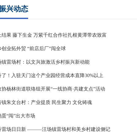
振兴动态
上结果 藤下生金 万紫千红合作社扎根黄潭带农致富
乡创业拓外贸 “前店后厂”闯全球
场镇雷场村：以文兴旅激活乡村振兴新动能
香了！入驻天门这个产业园经营成本直降30%以上
政协杨林街道联络组开展“一线协商·共建支点”活动
薪镇朱文台村：产业提质 民生聚力 文化铸魂
鸭蛋“闯”出大市场
香雷场日日新 ———汪场镇雷场村和美乡村建设侧记