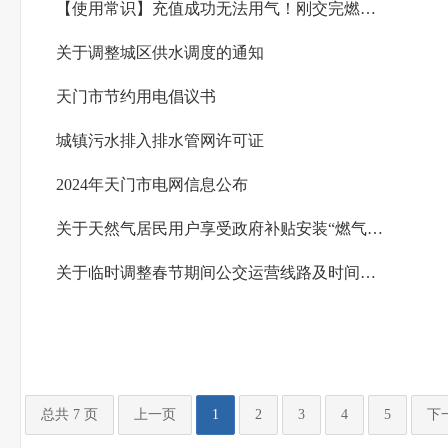
【使用常识】充值成功无法用气！刚交完燃气费却打不着火？这样操作，立即恢复供气！
关于调整城区供水调度的通知
天门市节约用电倡议书
城镇污水排入排水管网许可证
2024年天门市电网信息公布
关于天然气居民用户享受政府补贴安装“燃气三件套”的公告
关于临时调整春节期间公交运营线路及时间的通告
总共 7 页
上一页
1
2
3
4
5
下