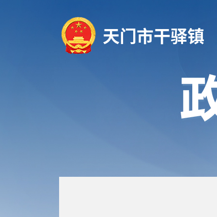
天门市干驿镇