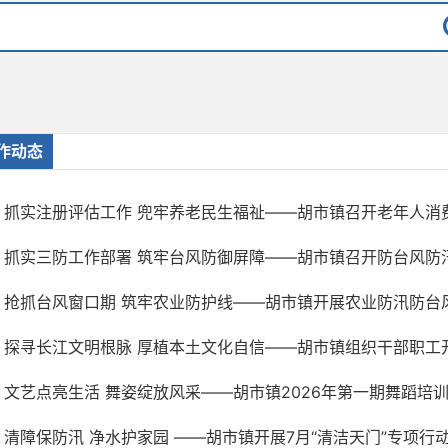
作动态
抓实注册评估工作 兜牢养老民生福祉——胡市镇召开老年人消费补
抓实三防工作部署 筑牢台风防御屏障——胡市镇召开防台风防汛防
抢抓台风窗口期 筑牢农业防护线——胡市镇开展农业防汛防台
探寻长江文明根脉 厚植本土文化自信——胡市镇组织干部职工开展
文艺点亮生活 舞姿绽放风采——胡市镇2026年第一期舞蹈培
清障保防汛 净水护家园 ——胡市镇开展7月“清洁天门”专项行