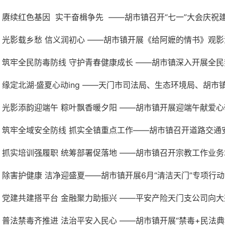
赓续红色基因 实干奋楫争先 ——胡市镇召开“七一”大会庆祝建党1
光影载乡愁 信义润初心 ——胡市镇开展《给阿嬷的情书》观影
筑牢全民防毒防线 守护青春健康成长 ——胡市镇深入开展全民禁
缘定北湖·盛夏心动ing ——天门市司法局、生态环境局、胡市镇联
光影添韵迎端午 粽叶飘香暖夕阳 ——胡市镇开展迎端午献爱心敬
筑牢全域安全防线 抓实全镇重点工作——胡市镇召开道路交通安全
抓实培训强履职 统筹部署促落地 ——胡市镇召开宗教工作业务培
除害护健康 洁净迎盛夏——胡市镇开展6月“清洁天门”专项行动
党建共建搭平台 金融聚力助振兴 ——平安产险天门支公司向大兴村
普法禁毒齐推进 法治平安入民心 ——胡市镇开展“禁毒+民法典”主