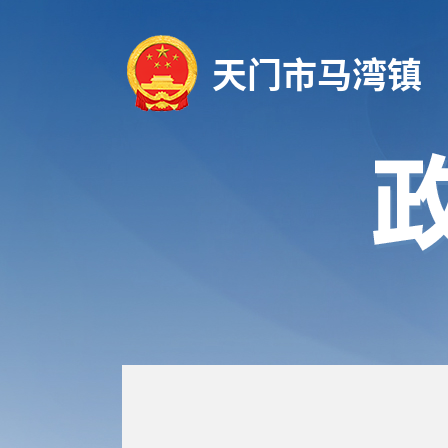
天门市马湾镇