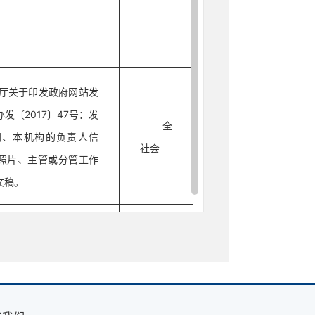
厅关于印发政府网站发
发〔2017〕47号：发
全
门、本机构的负责人信
社会
照片、主管或分管工作
文稿。
印发财政预决算领域基
引的通知》财办发〔20
公共预算：一般公共预算
预算支出表，一般公共