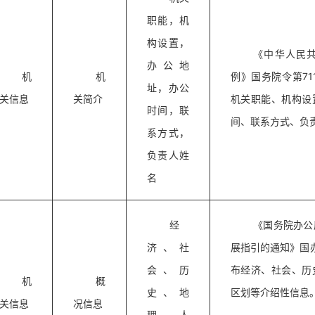
职能，机
构设置，
《中华人民
办公地
机
机
例》国务院令第71
址，办公
关信息
关简介
机关职能、机构设
时间，联
间、联系方式、负
系方式，
负责人姓
名
经
《国务院办公
济、社
展指引的通知》国办
会、历
布经济、社会、历
机
概
史、地
区划等介绍性信息
关信息
况信息
理、人