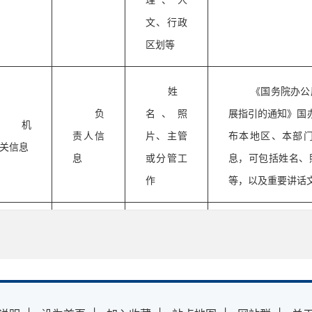
文、行政
区划等
姓
《国务院办公
负
名、照
展指引的通知》国办
机
责人信
片、主管
布本地区、本部
关信息
息
或分管工
息，可包括姓名、
作
等，以及重要讲话
《财政部关于
层政务公开标准指
19〕77号：一般
收入表，一般公共