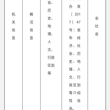
会、
办发
历
机
概
〔201
史、
全
关
况
7〕47
地
社
信
信
号：发
理、
会
息
息
布经
人
济、社
文、
会、历
行政
史、地
区划
理、人
等
文、行
政区划
等介绍
性信
息。