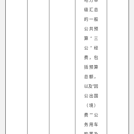
级汇总
的一般
公共预
算“三
公”经
费，包
括预算
总额，
以及“因
公出国
（境）
费”“公
务用车
购置及