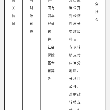
全
关
财
国有
当公开
社
信
政
资本
到经济
会
息
预
经营
性质分
算
预
类款级
算、
科目，
社会
专项转
保险
移支付
基金
应当分
预算
地区、
等
分项目
公开。
对财政
转移支
付安