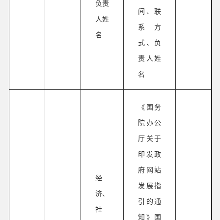
负责
间、联
人姓
系方
名
式、负
责人姓
名
《国务
院办公
厅关于
印发政
府网站
经
发展指
济、
引的通
社
知》国