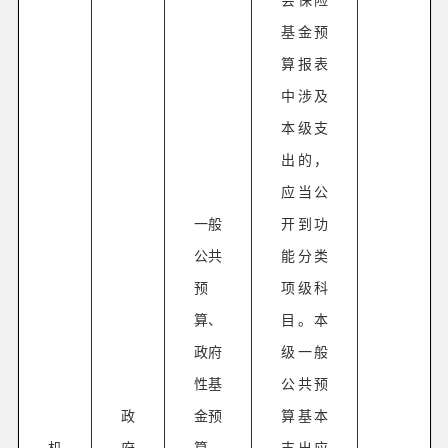
基金预
算报表
中涉及
本级支
出的，
应当公
一般
开到功
公共
能分类
预
项级科
算、
目。本
政府
级一般
性基
公共预
政
金预
算基本
机
府
算、
支出应