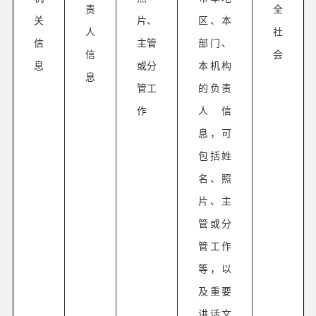
责
全
关
片、
区、本
人
社
信
主管
部门、
信
会
息
或分
本机构
息
管工
的负责
作
人信
息，可
包括姓
名、照
片、主
管或分
管工作
等，以
及重要
讲话文