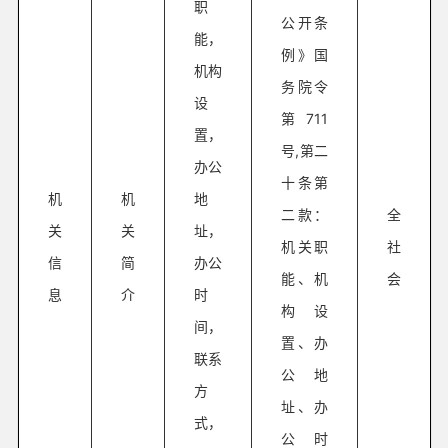
职
公开条
能，
例》国
机构
务院令
设
第711
置，
号,第二
办公
十条第
机
机
地
二款：
全
关
关
址，
机关职
社
信
简
办公
能、机
会
息
介
时
构设
间，
置、办
联系
公地
方
址、办
式，
公时