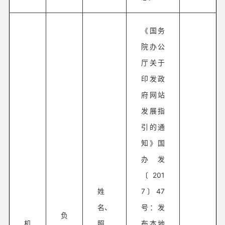
《国务
院办公
厅关于
印发政
府网站
发展指
引的通
知》国
办发
〔201
姓
7〕47
名、
号：发
负
机
照
布本地