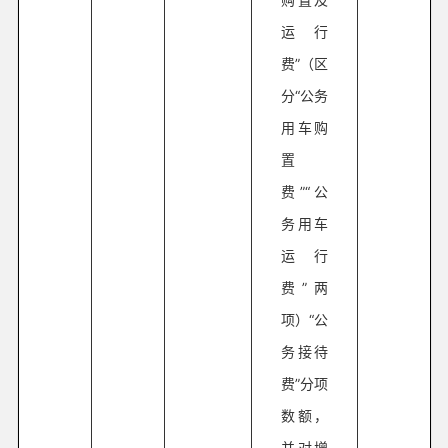
运行
费”（区
分“公务
用车购
置
费”“公
务用车
运行
费”两
项）“公
务接待
费”分项
数额，
并对增