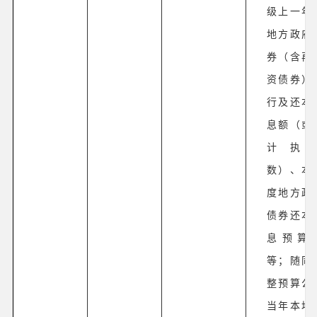
级上一年
地方政府
券（含再
资债券）
行及还本
息额（或
计执
数）、本
度地方政
债券还本
息预算
等；随同
整预算公
当年本地