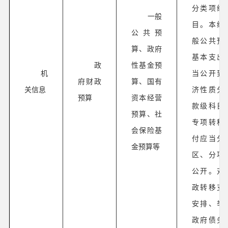
分类项级
一般
目。本级
公共预
般公共预
算、政府
基本支出
政
性基金预
机
当公开到
府财政
算、国有
关信息
济性质分
预算
资本经营
款级科目
预算、社
专项转移
会保险基
付应当分
金预算等
区、分项
公开。对
政转移支
安排、举
政府债务