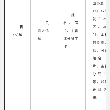
国办发〔2
17〕47号
姓
发布本
负
名、照
机
区、本
责人信
片、主管
关信息
门、本机
息
或分管工
的负责人
作
息，可包
姓名、
片、主管
分管工
等，以及
要讲话
稿。