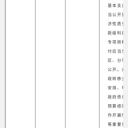
基本支出
当公开到
济性质分
款级科目
专项转移
付应当分
区、分项
公开。对
政转移支
安排、举
政府债务
预算绩效
作开展情
等重要事