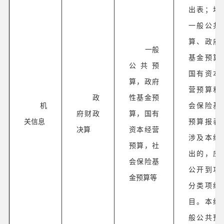
出表；地
一般公共
算、政府
一般
基金预算
公共预
国有资本
算，政府
营预算和
政
性基金预
机
会保险基
府财政
算，国有
关信息
预算报表
决算
资本经营
涉及本级
预算，社
出的，应
会保险基
公开到功
金预算等
分类项级
目。本级
般公共预