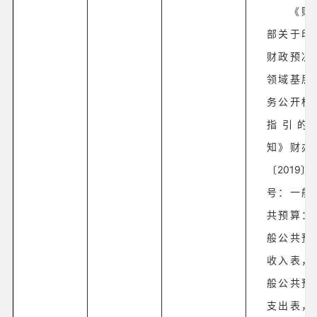
《财
部关于印
财政预决
领域基层
务公开标
指引的
知》财办
〔2019〕7
号：一般
共预算：
般公共预
收入表，
般公共预
支出表，