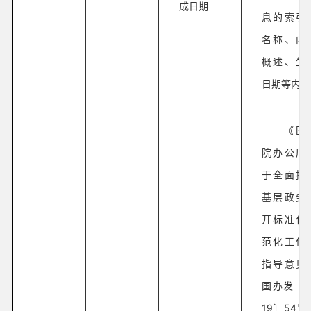
成日期
息的索引
名称、内
概述、生
日期等内容
《国
院办公厅
于全面推
基层政务
开标准化
范化工作
指导意见
国办发〔2
19〕54号