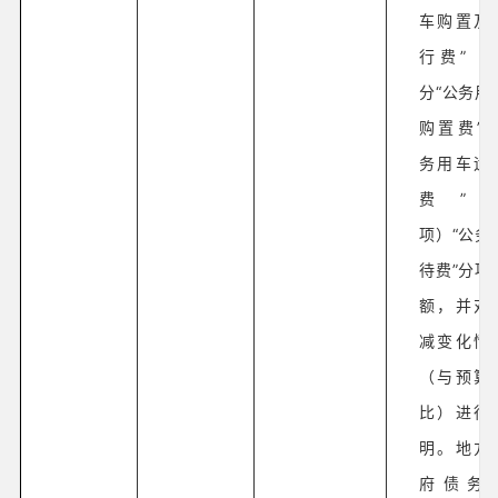
车购置及
行费”（
分“公务用
购置费”“
务用车运
费”
项）“公务
待费”分项
额，并对
减变化情
（与预算
比）进行
明。地方
府债务