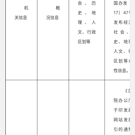
会、历
国办发〔2
机
概
史、地
17〕47号
关信息
况信息
理、人
发布经济
文、行政
社会、
区划等
史、地理
人文、行
区划等介
性信息。
《国
院办公厅
于印发政
网站发展
引的通知