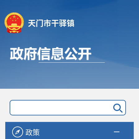
天门市干驿镇
政策