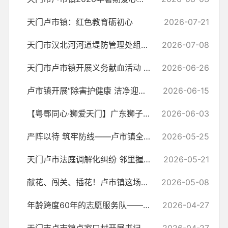
天门卢市镇：红色教育砺初心
2026-07-21
天门市汉北河河道堤防管理处组织退休老党员赴卢市镇彭家垴革命教育基地...
2026-07-08
天门市卢市镇开展义务献血活动 干群踊跃参与传递爱心
2026-06-26
卢市镇开展“除害护健康 洁净迎盛夏”环境卫生整治活动
2026-06-15
【粤鄂同心·狮爱天门】广东狮子会楚天服务队赴卢市镇开展爱心助残捐赠活动
2026-06-03
严阵以待 筑牢防线——卢市镇全力做好强降雨应对工作
2026-05-25
天门卢市法庭调解化纠纷 邻里握手重归好
2026-05-21
献花、闯关、插花！卢市镇这场跨镇联谊，把红色浪漫玩出了新高度！
2026-05-08
年龄跨度60年的志愿服务队——天门市卢市镇红色纪念馆里的“代际传递”
2026-04-27