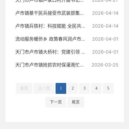
天门市卢市镇卢家口村开展书记说理活动
2026-04-27
卢市镇基干民兵接受市武装部集中点验
2026-04-14
卢市镇兵铁村：科技赋能 全民共筑禁种铲毒“天罗地网”
2026-04-14
流动服务暖侨乡 政策春风润卢市——天门市创业服务走进卢市镇
2026-04-01
天门市卢市镇大桥村：党建引领 以治兴村 以产富民
2026-04-01
天门市卢市镇抢抓农时保灌溉忙春管
2026-03-25
首页
上一页
1
2
3
4
5
下一页
尾页