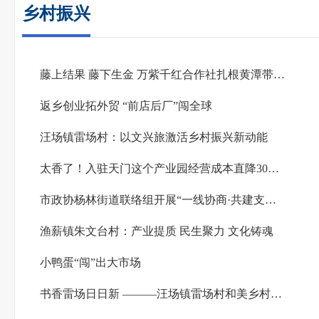
乡村振兴
藤上结果 藤下生金 万紫千红合作社扎根黄潭带农致富
返乡创业拓外贸 “前店后厂”闯全球
汪场镇雷场村：以文兴旅激活乡村振兴新动能
太香了！入驻天门这个产业园经营成本直降30%以上
市政协杨林街道联络组开展“一线协商·共建支点”活动
渔薪镇朱文台村：产业提质 民生聚力 文化铸魂
小鸭蛋“闯”出大市场
书香雷场日日新 ———汪场镇雷场村和美乡村建设侧记