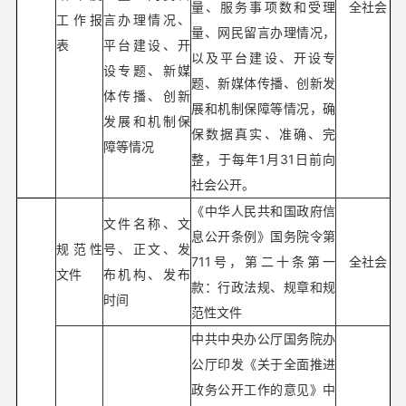
量、服务事项数和受理
全社会
工作报
言办理情况、
量、网民留言办理情况，
表
平台建设、开
以及平台建设、开设专
设专题、新媒
题、新媒体传播、创新发
体传播、创新
展和机制保障等情况，确
发展和机制保
保数据真实、准确、完
障等情况
整，于每年1月31日前向
社会公开。
《中华人民共和国政府信
文件名称、文
息公开条例》国务院令第
规范性
号、正文、发
711号，第二十条第一
全社会
文件
布机构、发布
款：行政法规、规章和规
时间
范性文件
中共中央办公厅国务院办
公厅印发《关于全面推进
政务公开工作的意见》中