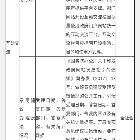
民声提供平台支撑。部门
网站开设互动交流栏目尽
量使用政府门户网站统一
的互动交流平台。互动交
互动交
流栏目应标明开设宗旨、
流
目的和使用方式等。
《国务院办公厅关于印发
政府网站发展指引的通
知》国办发〔2017〕47
号：做好意见建议受理反
馈情况的公开工作，列清
意见建
受理日期、答
受理日期、答复日期、答
议
复日期、答复
复部门、答复内容以及有
受理反
部门、答复内
全社会
关统计数据等。开展专项
馈
容、有关统计
意见建议征集活动，要在
情况
数据
网站上公布采用情况。以