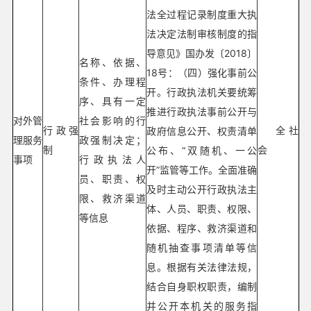
法全过程记录制度重大执
法决定法制审核制度的指
导意见》国办发〔2018〕
名称、依据、
18号：（四）强化事前公
条件、办理程
开。行政执法机关要统筹
序、具有一定
推进行政执法事前公开与
对外管
社会影响的行
行政强
全社
政府信息公开、权责清单
理服务
政强制决定；
制
会
公布、“双随机、一公
事项
行政执法人
开”监管等工作。全面准确
员、职责、权
及时主动公开行政执法主
限、救济渠道
体、人员、职责、权限、
等信息
依据、程序、救济渠道和
随机抽查事项清单等信
息。根据有关法律法规，
结合自身职权职责，编制
并公开本机关的服务指