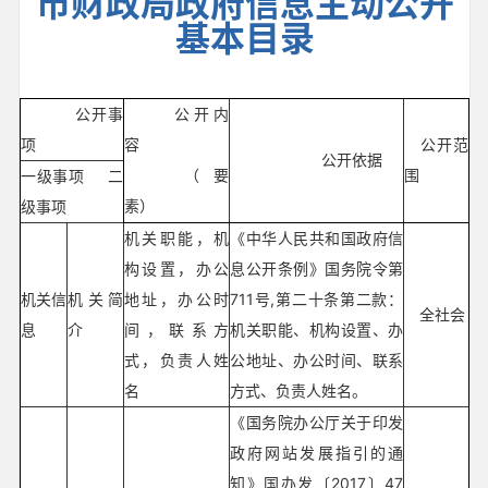
市财政局政府信息主动公开
基本目录
公开事
公开内
项
容
公开范
公开依据
（要
围
一级事项 二
素）
级事项
机关职能，机
《中华人民共和国政府信
构设置，办公
息公开条例》国务院令第
机关信
机关简
地址，办公时
711号,第二十条第二款：
全社会
息
介
间，联系方
机关职能、机构设置、办
式，负责人姓
公地址、办公时间、联系
名
方式、负责人姓名。
《国务院办公厅关于印发
政府网站发展指引的通
知》国办发〔2017〕47