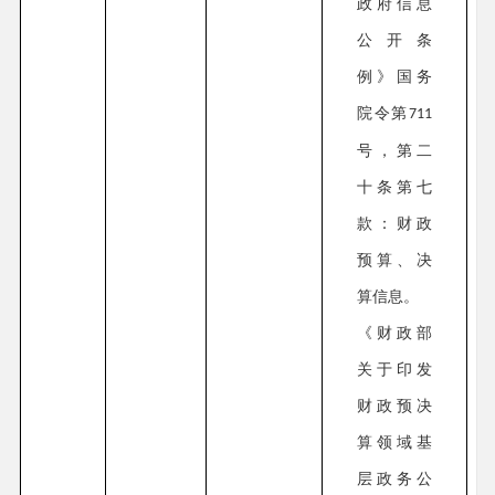
政府信息
公开条
例》国务
院令第
711
号，第二
十条第七
款：财政
预算、决
算信息。
《财政部
关于印发
财政预决
算领域基
层政务公