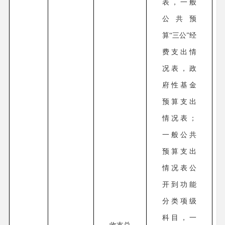
表，一般
公共预
算“三公”经
费支出情
况表，政
府性基金
预算支出
情况表；
一般公共
预算支出
情况表公
开到功能
分类项级
科目，一