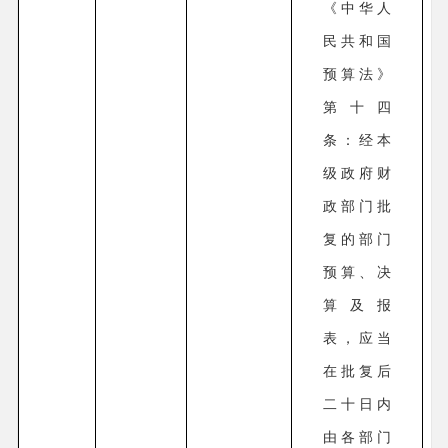
《中华人
民共和国
预算法》
第十四
条：经本
级政府财
政部门批
复的部门
预算、决
算及报
表，应当
在批复后
二十日内
由各部门