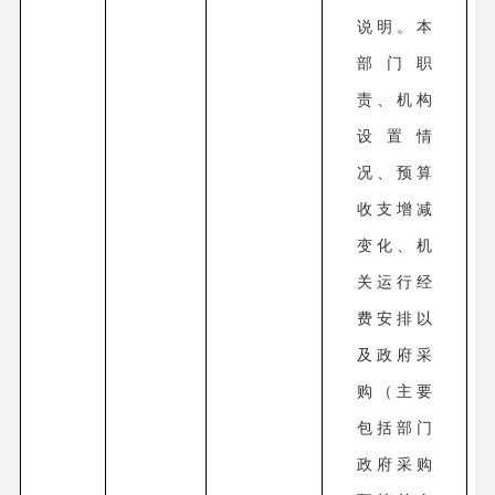
说明。本
部门职
责、机构
设置情
况、预算
收支增减
变化、机
关运行经
费安排以
及政府采
购（主要
包括部门
政府采购