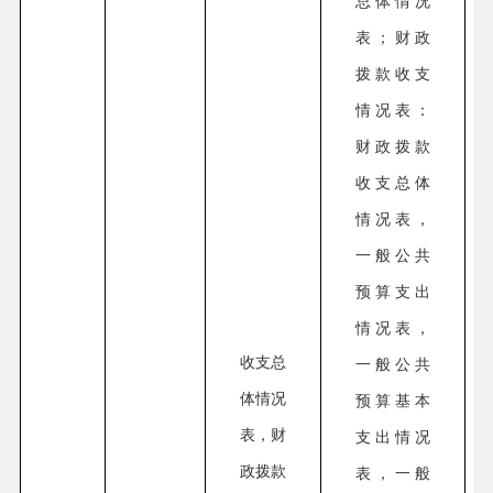
总体情况
表；财政
拨款收支
情况表：
财政拨款
收支总体
情况表，
一般公共
预算支出
情况表，
收支总
一般公共
体情况
预算基本
表，财
支出情况
政拨款
表，一般