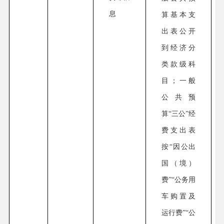
息
算基本支
出表公开
到经济分
类款级科
目；一般
公共预
算“三公”经
费支出表
按“因公出
国（境）
费”“公务用
车购置及
运行费”“公