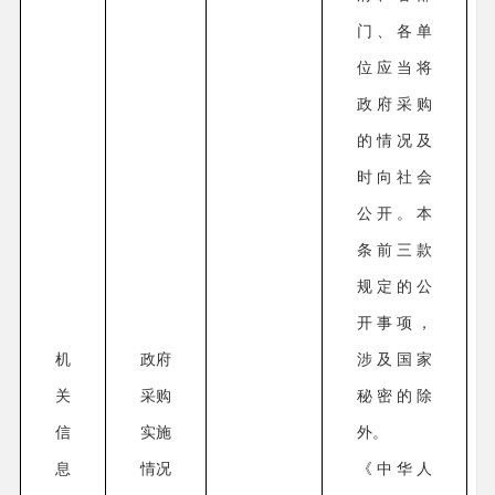
门、各单
位应当将
政府采购
的情况及
时向社会
公开。本
条前三款
规定的公
开事项，
机
政府
涉及国家
关
采购
秘密的除
信
实施
外。
息
情况
《中华人