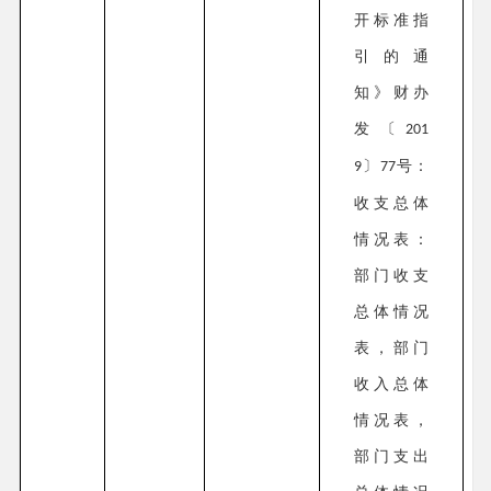
开标准指
引的通
知》财办
发〔
201
〕
号：
9
77
收支总体
情况表：
部门收支
总体情况
表，部门
收入总体
情况表，
部门支出