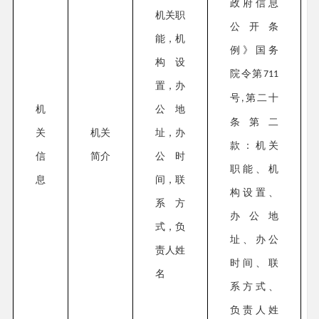
政府信息
机关职
公开条
能，机
例》国务
构设
院令第
711
置，办
号
第二十
,
机
公地
条第二
关
机关
址，办
款：机关
信
简介
公时
职能、机
息
间，联
构设置、
系方
办公地
式，负
址、办公
责人姓
时间、联
名
系方式、
负责人姓