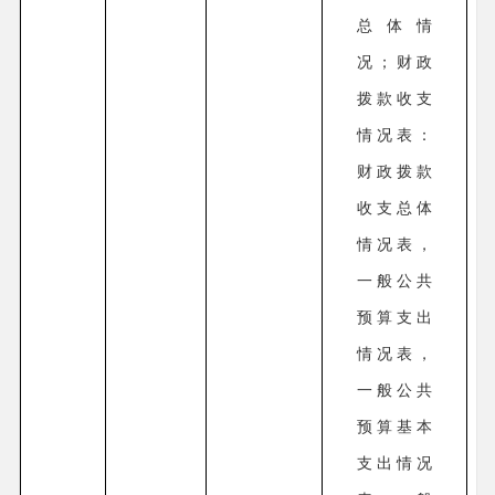
总体情
况；财政
拨款收支
情况表：
财政拨款
收支总体
情况表，
一般公共
预算支出
情况表，
一般公共
预算基本
支出情况