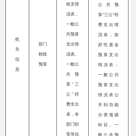
收支情
公共预
况表，
算“三公”经
一般公
费支出情
共预算
况表，政
机
部门
支出情
府性基金
关
财政
况表。
预算支出
信
预算
一般公
情况表；
息
共预
一般公共
算“三
预算支出
公”经
情况表公
费支出
开到功能
表，本
分类项级
部门职
科目。一
责等信
般公共预