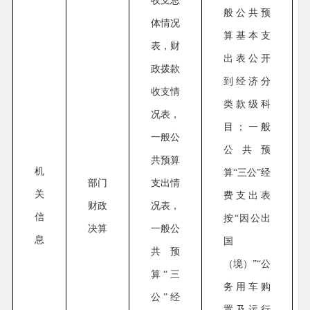
收支总
般公共预
体情况
算基本支
表，财
出表公开
政拨款
到经济分
收支情
类款级科
况表，
目；一般
一般公
公共预
共预算
机
算“三公”经
部门
支出情
关
费支出表
财政
况表，
信
按“因公出
决算
一般公
息
国
共预
（境）”“公
算“三
务用车购
公”经
置及运行