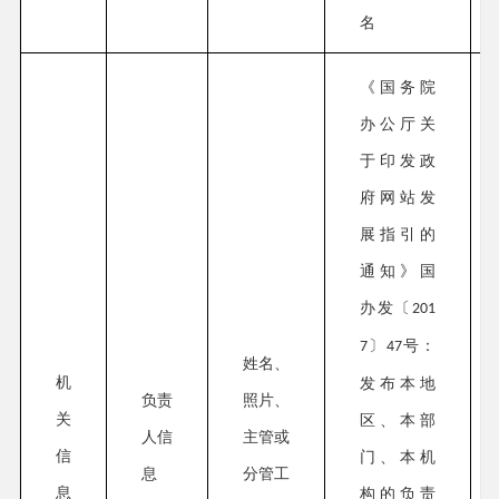
名
《国务院
办公厅关
于印发政
府网站发
展指引的
通知》国
办发〔
201
〕
号：
7
47
姓名、
机
发布本地
负责
照片、
关
区、本部
人信
主管或
信
门、本机
息
分管工
息
构的负责