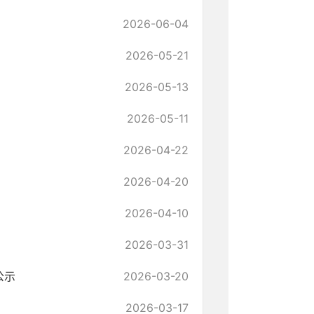
2026-06-04
2026-05-21
2026-05-13
2026-05-11
2026-04-22
2026-04-20
2026-04-10
2026-03-31
公示
2026-03-20
2026-03-17