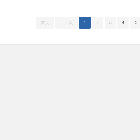
首页
上一页
1
2
3
4
5