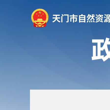
天门市自然资