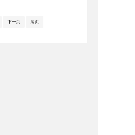
下一页
尾页